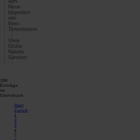
aufs
Neue
begeistert
von
Ihren
Tortenbildern.
Viele
Grüße
Natalie
Sandner
196
Einträge
im
Gästebuch
Start
Zurück
1
2
3
4
5