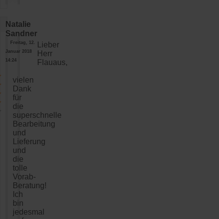
Natalie
Sandner
Freitag, 12.
Lieber
Januar 2018
Herr
14:24
Flauaus,
vielen
Dank
für
die
superschnelle
Bearbeitung
und
Lieferung
und
die
tolle
Vorab-
Beratung!
Ich
bin
jedesmal