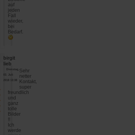
auf
jeden
Fall
wieder,
bei
Bedarf.
birgit
lieb
Dienstag,
Sehr
03. Juli
netter
2018 13:38
Kontakt,
super
freundlich
und
ganz
tolle
Bilder
!!
Ich
werde