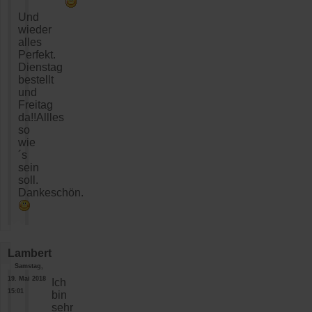
Und
wieder
alles
Perfekt.
Dienstag
bestellt
und
Freitag
da!!Allles
so
wie
´s
sein
soll.
Dankeschön.
Lambert
Samstag,
19. Mai 2018
Ich
15:01
bin
sehr