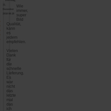
Dienstag,
11.
Wie
Dezember
immer,
2018 08:19
super
Bild
Qualität,
kann
es
jedem
empfehlen.
Vielen
Dank
für
die
schnelle
Lieferung.
Es
war
nicht
das
letzte
mal
das
ich