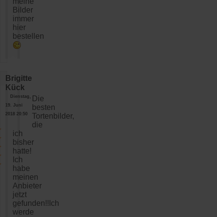
meine
Bilder
immer
hier
bestellen
Brigitte
Kück
Dienstag,
Die
19. Juni
besten
2018 20:50
Tortenbilder,
die
ich
bisher
hatte!
Ich
habe
meinen
Anbieter
jetzt
gefunden!!Ich
werde