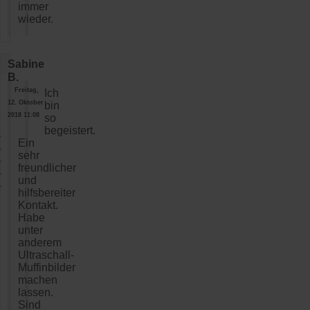
immer
wieder.
Sabine
B.
Freitag,
Ich
12. Oktober
bin
2018 11:08
so
begeistert.
Ein
sehr
freundlicher
und
hilfsbereiter
Kontakt.
Habe
unter
anderem
Ultraschall-
Muffinbilder
machen
lassen.
Sind