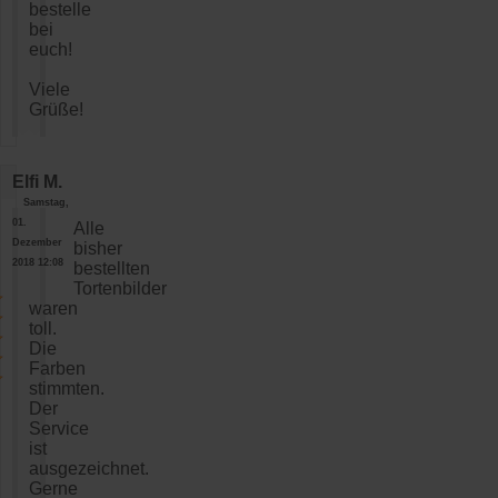
bestelle
bei
euch!
Viele
Grüße!
Elfi M.
Samstag,
01.
Alle
Dezember
bisher
2018 12:08
bestellten
Tortenbilder
waren
toll.
Die
Farben
stimmten.
Der
Service
ist
ausgezeichnet.
Gerne