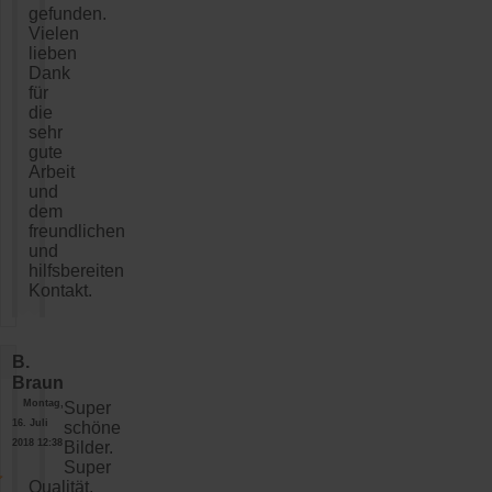
gefunden.
Vielen
lieben
Dank
für
die
sehr
gute
Arbeit
und
dem
freundlichen
und
hilfsbereiten
Kontakt.
B.
Braun
Montag,
Super
16. Juli
schöne
2018 12:38
Bilder.
Super
Qualität,