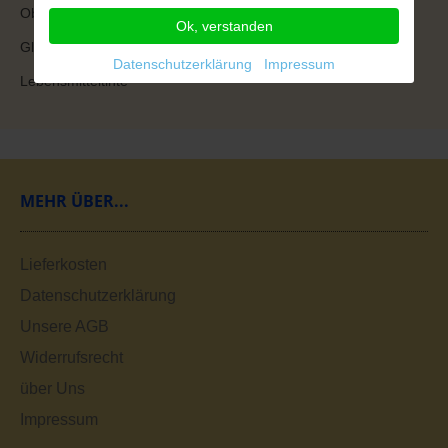
Oblaten Papier
Ok, verstanden
Glanzspray/Versiegelung
Datenschutzerklärung
Impressum
Lebensmitteltinte
MEHR
ÜBER...
Lieferkosten
Datenschutzerklärung
Unsere AGB
Widerrufsrecht
über Uns
Impressum