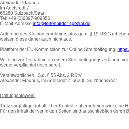
Alexander Flauaus
Im Adelsrodt 7
66280 Sulzbach/Saar
Tel: +49 (0)6897-909356
E-Mail-Adresse
info@tortenbilder-spezial.de
Aufgrund des Kleinunternehmerstatus gem. § 19 UStG erheben
weisen diese daher auch nicht aus.
Plattform der EU-Kommission zur Online-Streitbeilegung:
https
Wir sind zur Teilnahme an einem Streitbeilegungsverfahren vor
weder verpflichtet noch bereit.
Verantwortliche/r i.S.d. § 55 Abs. 2 RStV:
Alexander Flauaus, Im Adelsrodt 7; 66280 Sulzbach/Saar
Haftungshinweis:
Trotz sorgfältiger inhaltlicher Kontrolle übernehmen wir keine Ha
Für den Inhalt der verlinkten Seiten sind ausschließlich deren B